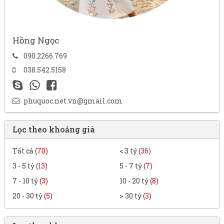
Hồng Ngọc
090.2266.769
038.542.5158
phuquoc.net.vn@gmail.com
Lọc theo khoảng giá
Tất cả (
70
)
< 3 tỷ (
36
)
3 - 5 tỷ (
13
)
5 - 7 tỷ (
7
)
7 - 10 tỷ (
3
)
10 - 20 tỷ (
8
)
20 - 30 tỷ (
5
)
> 30 tỷ (
3
)