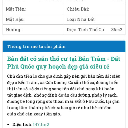
Mặt Tiền:
Chiều Dài:
Mặt Hậu:
Loại Nhà Đất:
Hướng:
Diện Tích Thổ Cư:
36m2
Thông tin mô tả sản phẩm
Bán đất có sẵn thổ cư tại Bến Tràm - Đất
Phú Quốc quy hoạch đẹp giá siêu rẻ
Chủ cần tiền lo cho gia đình gấp nên gửi bán nền đất siêu
đẹp ở Bến Tràm, xã Cửa Dương. Có sẵn thổ cư, đường hiển
thị trên sổ, sổ đỏ riêng sang tên đổi chủ ngay khi hoàn
tất giao dịch, không dính dự án cầu đường, pháp lý sạch,
đường bê tông rộng oto thoải mái. Đất ở Phú Quốc, lại gần
trung tâm thành phố chưa bao giờ rẻ như thế chỉ đơn
giản chủ cần xoay tiền gấp.
Diện tích
:
147,1m2