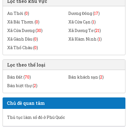
Lọc theo khu vực
An Thới (
0
)
Dương Đông (
17
)
Xã Bãi Thơm (
0
)
Xã Cửa Cạn (
1
)
Xã Cửa Dương (
30
)
Xã Dương Tơ (
21
)
Xã Gành Dầu (
0
)
Xã Hàm Ninh (
1
)
Xã Thổ Châu (
0
)
Lọc theo thể loại
Bán Đất (
70
)
Bán khách sạn (
2
)
Bán biệt thự (
2
)
Chủ đề quan tâm
Thủ tục làm sổ đỏ ở Phú Quốc