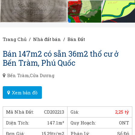
Trang Chủ
/
Nhà đất bán
/
Bán Đất
Bán 147m2 có sẵn 36m2 thổ cư ở
Bến Tràm, Phú Quốc
Bến Tràm,Cửa Dương
Xem bản đồ
Mã Nhà Đất:
CD202213
Giá:
2,25 tỷ
Diện Tích:
147.1m²
Quy Hoạch:
ONT
Đơn Giá:
15.29tr/m2
Pháp Lý:
Sổ Đỏ