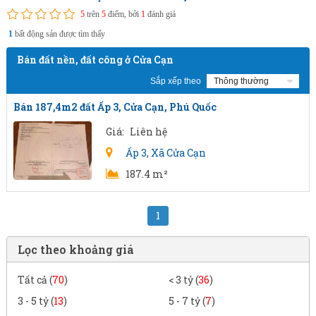
5
trên
5
điểm, bởi
1
đánh giá
1
bất động sản được tìm thấy
Bán đất nền, đất công ở Cửa Cạn
Sắp xếp theo
Bán 187,4m2 đất Ấp 3, Cửa Cạn, Phú Quốc
Giá:
Liên hệ
Ấp 3
,
Xã Cửa Cạn
187.4 m²
1
Lọc theo khoảng giá
Tất cả (
70
)
< 3 tỷ (
36
)
3 - 5 tỷ (
13
)
5 - 7 tỷ (
7
)