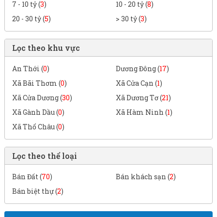
7 - 10 tỷ (
3
)
10 - 20 tỷ (
8
)
20 - 30 tỷ (
5
)
> 30 tỷ (
3
)
Lọc theo khu vực
An Thới (
0
)
Dương Đông (
17
)
Xã Bãi Thơm (
0
)
Xã Cửa Cạn (
1
)
Xã Cửa Dương (
30
)
Xã Dương Tơ (
21
)
Xã Gành Dầu (
0
)
Xã Hàm Ninh (
1
)
Xã Thổ Châu (
0
)
Lọc theo thể loại
Bán Đất (
70
)
Bán khách sạn (
2
)
Bán biệt thự (
2
)